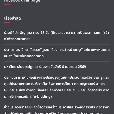
Facebook Fanpage
เรื่องล่าสุด
ร่วมพิธีบำเพ็ญกุศล ครบ 15 วัน (ปัณรสมวาร) ถวายเป็นพระกุศลแด่ “เจ้า
ฟ้าพัชรกิติยาภาฯ”
ประกาศมหาวิทยาลัยราชภัฏเลย เรื่อง การจำหน่ายครุภัณฑ์ยานพาหนะและ
ขนส่ง โดยวิธีขายทอดตลาด
มหาวิทยาลัยราชภัฏเลย ร่วมงานวันจักรี 6 เมษายน 2569
ประกวดราคาจ้างก่อสร้างจ้างปรับปรุงศูนย์ฝึกประสบการณ์วิชาชีพครู และ
ศูนย์ประสานงานการบริการวิชาชีพทางการศึกษา คณะครุศาสตร์ อาคาร
๒๓ ตำบลเมือง อำเภอเมืองเลย จังหวัดเลย จำนวน ๑ งาน ด้วยวิธีประกวด
ราคาอิเล็กทรอนิกส์ (e-bidding)
ข่าวประกวดราคา ชี้แจงข้อวิจารณ์ร่างประกาศและร่างเอกสารประกวดราคา
จ้างปรับปรุงศูนย์ฝึกประสบการณ์วิชาชีพครู และศูนย์ประสานงานการ