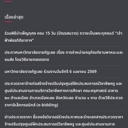
เรื่องล่าสุด
ร่วมพิธีบำเพ็ญกุศล ครบ 15 วัน (ปัณรสมวาร) ถวายเป็นพระกุศลแด่ “เจ้า
ฟ้าพัชรกิติยาภาฯ”
ประกาศมหาวิทยาลัยราชภัฏเลย เรื่อง การจำหน่ายครุภัณฑ์ยานพาหนะและ
ขนส่ง โดยวิธีขายทอดตลาด
มหาวิทยาลัยราชภัฏเลย ร่วมงานวันจักรี 6 เมษายน 2569
ประกวดราคาจ้างก่อสร้างจ้างปรับปรุงศูนย์ฝึกประสบการณ์วิชาชีพครู และ
ศูนย์ประสานงานการบริการวิชาชีพทางการศึกษา คณะครุศาสตร์ อาคาร
๒๓ ตำบลเมือง อำเภอเมืองเลย จังหวัดเลย จำนวน ๑ งาน ด้วยวิธีประกวด
ราคาอิเล็กทรอนิกส์ (e-bidding)
ข่าวประกวดราคา ชี้แจงข้อวิจารณ์ร่างประกาศและร่างเอกสารประกวดราคา
จ้างปรับปรุงศูนย์ฝึกประสบการณ์วิชาชีพครู และศูนย์ประสานงานการ