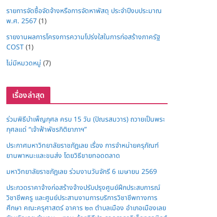
รายการจัดซื้อจัดจ้างหรือการจัดหาพัสดุ ประจำปีงบประมาณ
พ.ศ. 2567
(1)
รายงานผลการโครงการความโปร่งใสในการก่อสร้างภาครัฐ
COST
(1)
ไม่มีหมวดหมู่
(7)
เรื่องล่าสุด
ร่วมพิธีบำเพ็ญกุศล ครบ 15 วัน (ปัณรสมวาร) ถวายเป็นพระ
กุศลแด่ “เจ้าฟ้าพัชรกิติยาภาฯ”
ประกาศมหาวิทยาลัยราชภัฏเลย เรื่อง การจำหน่ายครุภัณฑ์
ยานพาหนะและขนส่ง โดยวิธีขายทอดตลาด
มหาวิทยาลัยราชภัฏเลย ร่วมงานวันจักรี 6 เมษายน 2569
ประกวดราคาจ้างก่อสร้างจ้างปรับปรุงศูนย์ฝึกประสบการณ์
วิชาชีพครู และศูนย์ประสานงานการบริการวิชาชีพทางการ
ศึกษา คณะครุศาสตร์ อาคาร ๒๓ ตำบลเมือง อำเภอเมืองเลย