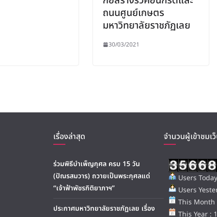
ก่อสร้างรั้วคอนกรีตและ
ถนนศูนย์เกษตร
มหาวิทยาลัยราชภัฏเลย
30/03/2021
เรื่องล่าสุด
จำนวนผู้เข้าชมเว็
ร่วมพิธีบำเพ็ญกุศล ครบ 15 วัน
(ปัณรสมวาร) ถวายเป็นพระกุศลแด่
Users Today
“เจ้าฟ้าพัชรกิติยาภาฯ”
Users Yester
This Month 
ประกาศมหาวิทยาลัยราชภัฏเลย เรื่อง
This Year : 