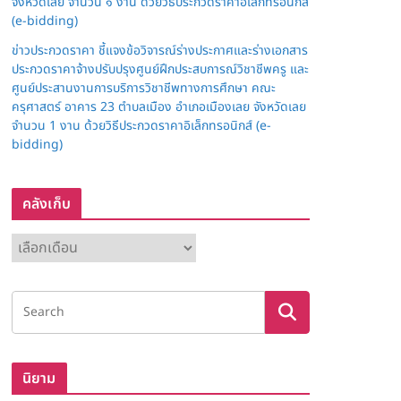
จังหวัดเลย จำนวน ๑ งาน ด้วยวิธีประกวดราคาอิเล็กทรอนิกส์
(e-bidding)
ข่าวประกวดราคา ชี้แจงข้อวิจารณ์ร่างประกาศและร่างเอกสาร
ประกวดราคาจ้างปรับปรุงศูนย์ฝึกประสบการณ์วิชาชีพครู และ
ศูนย์ประสานงานการบริการวิชาชีพทางการศึกษา คณะ
ครุศาสตร์ อาคาร 23 ตำบลเมือง อำเภอเมืองเลย จังหวัดเลย
จำนวน 1 งาน ด้วยวิธีประกวดราคาอิเล็กทรอนิกส์ (e-
bidding)
คลังเก็บ
ค
ลั
ง
เ
ก็
บ
นิยาม