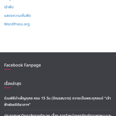
เข้าฟีด
แสดงความเห็นฟีด
WordPress.org
Facebook Fanpage
เรื่องล่าสุด
ร่วมพิธีบำเพ็ญกุศล ครบ 15 วัน (ปัณรสมวาร) ถวายเป็นพระกุศลแด่ “เจ้า
ฟ้าพัชรกิติยาภาฯ”
ประกาศมหาวิทยาลัยราชภัฏเลย เรื่อง การจำหน่ายครุภัณฑ์ยานพาหนะและ