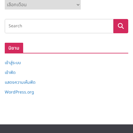
ค
ลั
ง
เ
ก็
บ
นิยาม
เข้าสู่ระบบ
เข้าฟีด
แสดงความเห็นฟีด
WordPress.org