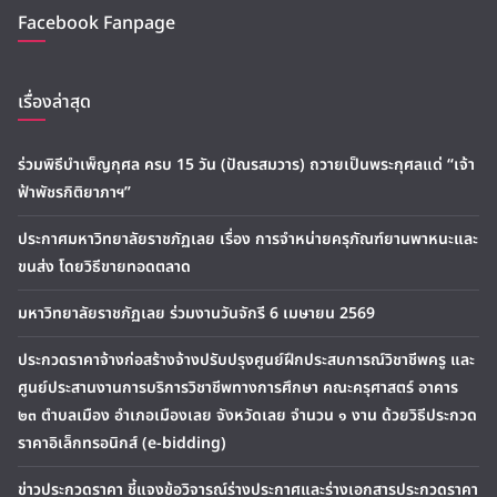
Facebook Fanpage
เรื่องล่าสุด
ร่วมพิธีบำเพ็ญกุศล ครบ 15 วัน (ปัณรสมวาร) ถวายเป็นพระกุศลแด่ “เจ้า
ฟ้าพัชรกิติยาภาฯ”
ประกาศมหาวิทยาลัยราชภัฏเลย เรื่อง การจำหน่ายครุภัณฑ์ยานพาหนะและ
ขนส่ง โดยวิธีขายทอดตลาด
มหาวิทยาลัยราชภัฏเลย ร่วมงานวันจักรี 6 เมษายน 2569
ประกวดราคาจ้างก่อสร้างจ้างปรับปรุงศูนย์ฝึกประสบการณ์วิชาชีพครู และ
ศูนย์ประสานงานการบริการวิชาชีพทางการศึกษา คณะครุศาสตร์ อาคาร
๒๓ ตำบลเมือง อำเภอเมืองเลย จังหวัดเลย จำนวน ๑ งาน ด้วยวิธีประกวด
ราคาอิเล็กทรอนิกส์ (e-bidding)
ข่าวประกวดราคา ชี้แจงข้อวิจารณ์ร่างประกาศและร่างเอกสารประกวดราคา