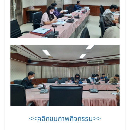
<<คลิกชมภาพกิจกรรม>>