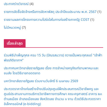
ประกาศร่างวิจารณ์
(4)
รายการจัดซื้อจัดจ้างหรือการจัดหาพัสดุ ประจำปีงบประมาณ พ.ศ. 2567
(1)
รายงานผลการโครงการความโปร่งใสในการก่อสร้างภาครัฐ COST
(1)
ไม่มีหมวดหมู่
(7)
เรื่องล่าสุด
ร่วมพิธีบำเพ็ญกุศล ครบ 15 วัน (ปัณรสมวาร) ถวายเป็นพระกุศลแด่ “เจ้าฟ้า
พัชรกิติยาภาฯ”
ประกาศมหาวิทยาลัยราชภัฏเลย เรื่อง การจำหน่ายครุภัณฑ์ยานพาหนะและ
ขนส่ง โดยวิธีขายทอดตลาด
มหาวิทยาลัยราชภัฏเลย ร่วมงานวันจักรี 6 เมษายน 2569
ประกวดราคาจ้างก่อสร้างจ้างปรับปรุงศูนย์ฝึกประสบการณ์วิชาชีพครู และ
ศูนย์ประสานงานการบริการวิชาชีพทางการศึกษา คณะครุศาสตร์ อาคาร ๒๓
ตำบลเมือง อำเภอเมืองเลย จังหวัดเลย จำนวน ๑ งาน ด้วยวิธีประกวดราคา
อิเล็กทรอนิกส์ (e-bidding)