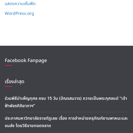
แสดงความเห็นฟีด
WordPress.org
Facebook Fanpage
เรื่องล่าสุด
ร่วมพิธีบำเพ็ญกุศล ครบ 15 วัน (ปัณรสมวาร) ถวายเป็นพระกุศลแด่ “เจ้า
ฟ้าพัชรกิติยาภาฯ”
ประกาศมหาวิทยาลัยราชภัฏเลย เรื่อง การจำหน่ายครุภัณฑ์ยานพาหนะและ
ขนส่ง โดยวิธีขายทอดตลาด